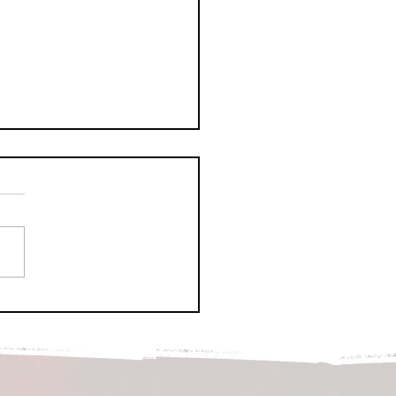
i Wil