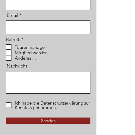
Email
P
Betreff:
*
f
Tourenmanager
l
Mitglied werden
i
c
Anderes ...
h
Nachricht
t
f
e
l
d
Ich habe die Datenschutzerklärung zur
Kenntnis genommen.
Senden